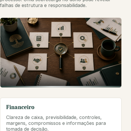
falhas de estrutura e responsabilidade.
Antes de corrigir, é preciso
enxergar com clareza.
Financeiro
A leitura dos riscos ajuda a organizar prioridades e
Clareza de caixa, previsibilidade, controles,
decisões críticas.
margens, compromissos e informações para
tomada de decisão.