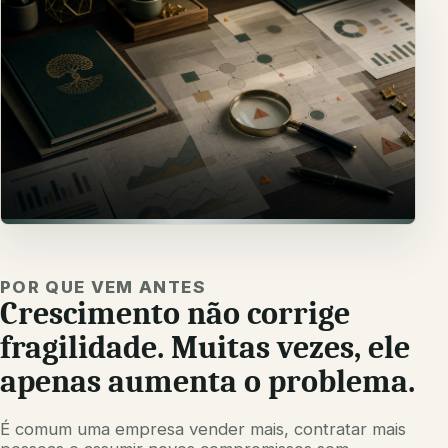
O que não aparece nos relatórios
pode comprometer as próximas
POR QUE VEM ANTES
Crescimento não corrige
decisões.
Riscos ocultos costumam aparecer primeiro como
fragilidade. Muitas vezes, ele
rotina, improviso e falta de clareza.
apenas aumenta o problema.
É comum uma empresa vender mais, contratar mais